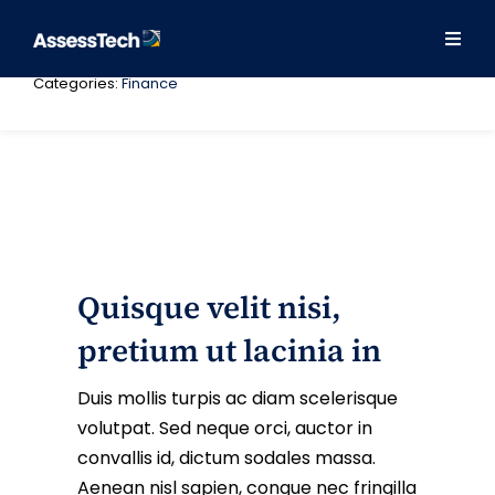
Skip
to
Last Updated: 18 August 2022
By
admin
Togg
Togg
content
Navig
Navig
Categories:
Finance
Our Approach
Our Approach
Solutions
Solutions
Training
Training
Consulting
Consulting
Quisque velit nisi,
pretium ut lacinia in
About
About
Duis mollis turpis ac diam scelerisque
Contact
Contact
volutpat. Sed neque orci, auctor in
convallis id, dictum sodales massa.
Success Stories
Success Stories
Aenean nisl sapien, congue nec fringilla