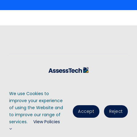
Contact Us
Cookies Policy
Privacy Policy
We use Cookies to
© AssessTech Ltd, 2025 • Registered number: 07282122 • Registered in
improve your experience
England & Wales • All Rights Reserved
of using the Website and
Accept
Reject
to improve our range of
services.
View Policies